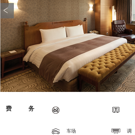
1
2
3
免费提供服务
禁烟室
安全
停车场
空调