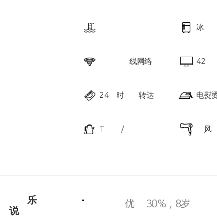
游泳池
冰箱
超高速无线网络
42 
24小时信息转达
电熨烫
T 接口/茶包
吹风
健身俱乐部 使
男女桑拿优惠 30%，8岁以上
用说明