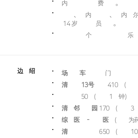
室内游泳池可免费使用。
健身房、室内游泳池、室内高尔
需 14 岁以上人员使用。
每月最后一个星期四健美俱乐
酒店周边介绍
机场大巴车站
酒店门口
距清潭站 13号出口
410米(步行
距便利店
50米(步行 1分钟)
距清潭邻郊公园
170米(步行 3
距综合医院 - 健康医院
(后面为药
距清潭洞名品街
650米(步行 1