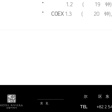
距奉恩寺
1.2公里(步行 19分钟
距 COEX
1.3公里(步行 20分钟
酒店信息
首尔市江南区永东大
嘉宾意见
TEL
+82 2 5