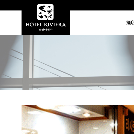
酒
酒
総总经
地图•
视