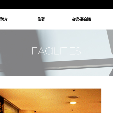
主
店简介
住宿
会议•宴会議
店简介
所有客房
大型宴会厅
东
理的问候
大床房
中型宴会厅
交通指南
双床房
小型宴会厅
自
频剪辑
套房
火炕
商务中心ー