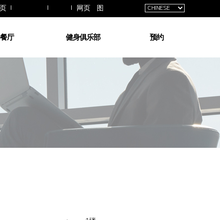
交通指南
拱廊
页
网页地图
餐厅
健身俱乐部
预约
方餐厅
健身场介绍
客房预约
咖啡
桑拿
宴会预约
助餐厅
游泳池
预约查询
KTV
酒和餐
熟食店
运动按摩
酒吧
拱廊