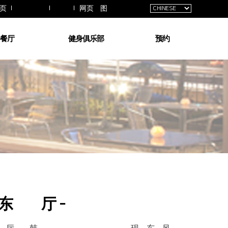
交通指南
拱廊
页
网页地图
餐厅
健身俱乐部
预约
方餐厅
健身场介绍
客房预约
咖啡
桑拿
宴会预约
助餐厅
游泳池
预约查询
KTV
酒和餐
熟食店
运动按摩
酒吧
东方餐厅 - 酒和就餐