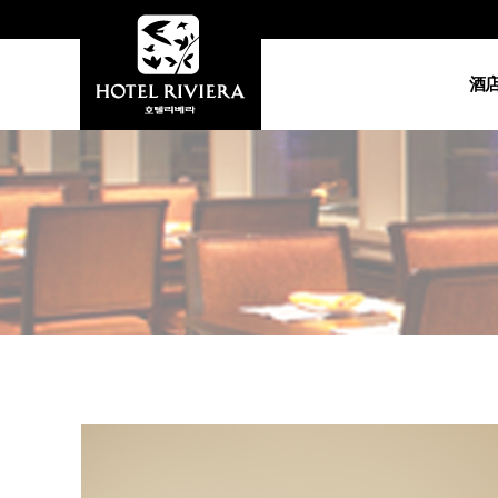
酒
酒
総总经
地图•
视