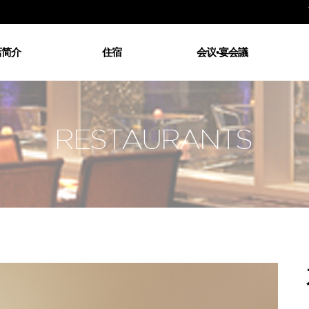
主
店简介
住宿
会议•宴会議
店简介
所有客房
大型宴会厅
东
理的问候
大床房
中型宴会厅
交通指南
双床房
小型宴会厅
自
频剪辑
套房
火炕
商务中心ー