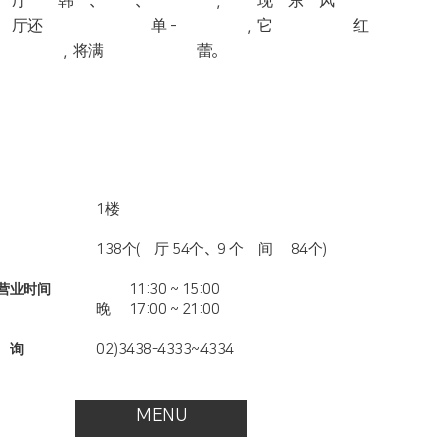
餐厅除了韩式、中式、日式以外，具有现代东方风格 的
餐厅还推出本季特定菜单 - 酒和就餐，它完美融合 了红
酒的味道，将满足美食家的味蕾。
1楼
位置
138个(大厅 54个、9 个包间共 84个)
座位
午餐 11:30 ~ 15:00
营业时间
晚餐 17:00 ~ 21:00
02)3438-4333~4334
咨询
MENU