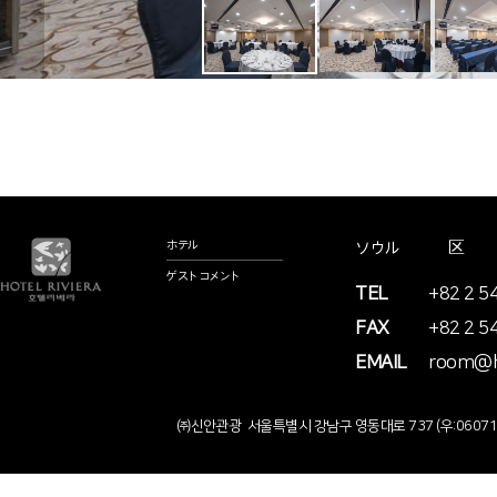
ホテル情報
ソウル市江南区永東大
ゲストコメント
TEL
+82 2 5
FAX
+82 2 5
EMAIL
room@ho
㈜신안관광 서울특별시 강남구 영동대로 737 (우:0607