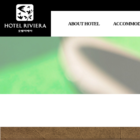
ABOUT HOTEL
ACCOMMOD
호텔소개
객실전체
총지배인 인사
더블
찾아오시는 길
트윈
홍보영상
스위
온돌
비즈니스